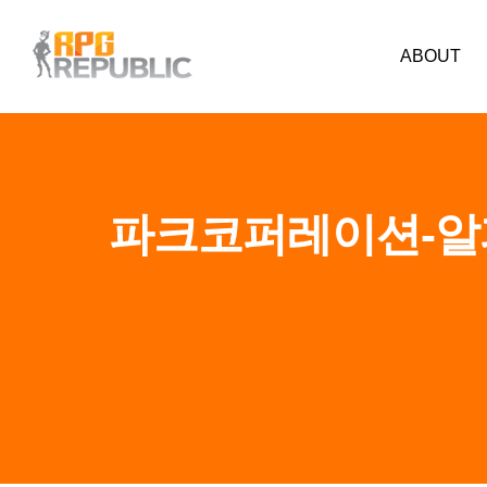
ABOUT
파크코퍼레이션-알피