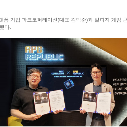
플랫폼 기업 파크코퍼레이션(대표 김덕준)과 알피지 게임
했다.