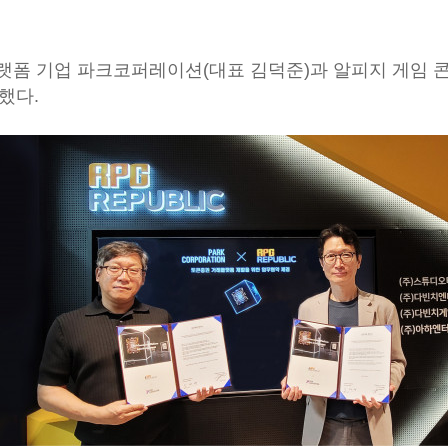
플랫폼 기업 파크코퍼레이션(대표 김덕준)과 알피지 게임
했다.