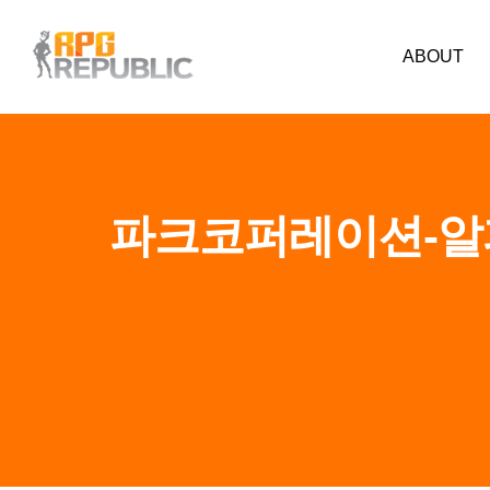
ABOUT
파크코퍼레이션-알피